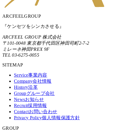
ARCFEEL
GROUP
『ケンセツをシンカさせる』
ARCFEEL GROUP 株式会社
〒101-0048 東京都千代田区神田司町2-7-2
ミレーネ神田PREX 9F
TEL 03-6275-0055
SITEMAP
Service
事業内容
Company
会社情報
History
沿革
Group
グループ会社
News
お知らせ
Recruit
採用情報
Contact
お問い合わせ
Privacy Policy
個人情報保護方針
GROUP