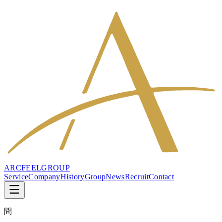
ARCFEEL
GROUP
Service
Company
History
Group
News
Recruit
Contact
問